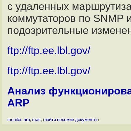
с удаленных маршрутиза
коммутаторов по SNMP и
подозрительные изменен
ftp://ftp.ee.lbl.gov/
ftp://ftp.ee.lbl.gov/
Анализ функционирова
ARP
monitor
,
arp
,
mac
, (
найти похожие документы
)