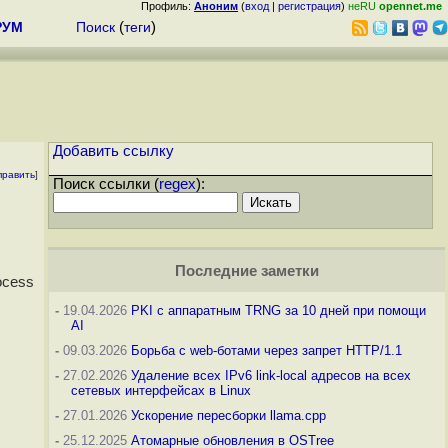
Профиль:
Аноним
(
вход
|
регистрация
)
неRU
opennet.me
РУМ
Поиск
(
теги
)
Добавить ссылку
править
]
Поиск ссылки (
regex
):
Последние заметки
ocess
-
19.04.2026
PKI с аппаратным TRNG за 10 дней при помощи
AI
-
09.03.2026
Борьба с web-ботами через запрет HTTP/1.1
-
27.02.2026
Удаление всех IPv6 link-local адресов на всех
сетевых интерфейсах в Linux
-
27.01.2026
Ускорение пересборки llama.cpp
-
25.12.2025
Атомарные обновления в OSTree