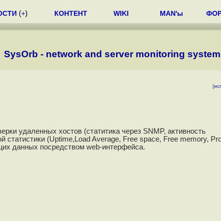
ОСТИ
(
+
)
КОНТЕНТ
WIKI
MAN'ы
ФО
SysOrb - network and server monitoring system
[
ис
верки удаленных хостов (статитика через SNMP, активность
статистики (Uptime,Load Average, Free space, Free memory, Pr
ущих данных посредством web-интерфейса.