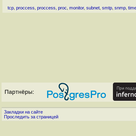
tcp
,
proccess
,
proccess
,
proc
,
monitor
,
subnet
,
smtp
,
snmp
,
tim
Партнёры:
Закладки на сайте
Проследить за страницей