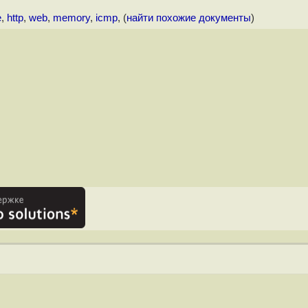
e
,
http
,
web
,
memory
,
icmp
, (
найти похожие документы
)