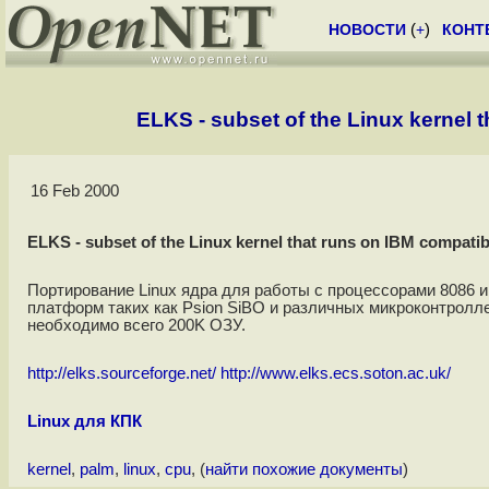
НОВОСТИ
(
+
)
КОНТ
ELKS - subset of the Linux kernel 
16 Feb 2000
ELKS - subset of the Linux kernel that runs on IBM compati
Портирование Linux ядра для работы с процессорами 8086 и 
платформ таких как Psion SiBO и различных микроконтролл
необходимо всего 200K ОЗУ.
http://elks.sourceforge.net/
http://www.elks.ecs.soton.ac.uk/
Linux для КПК
kernel
,
palm
,
linux
,
cpu
, (
найти похожие документы
)