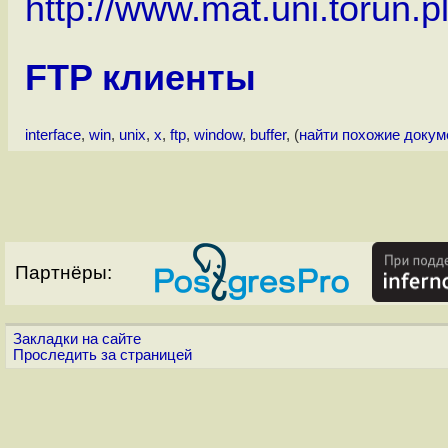
http://www.mat.uni.torun.p
FTP клиенты
interface
,
win
,
unix
,
x
,
ftp
,
window
,
buffer
, (
найти похожие доку
Партнёры:
Закладки на сайте
Проследить за страницей