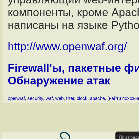
компоненты, кроме Apac
написаны на языке Pytho
http://www.openwaf.org/
Firewall'ы, пакетные 
Обнаружение атак
openwaf
,
security
,
waf
,
web
,
filter
,
block
,
apache
, (
найти похожи