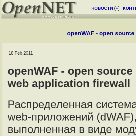
НОВОСТИ
(
+
)
КОНТ
openWAF - open source di
18 Feb 2011
openWAF - open source 
web application firewall
Распределенная систем
web-приложений (dWAF)
выполненная в виде моду