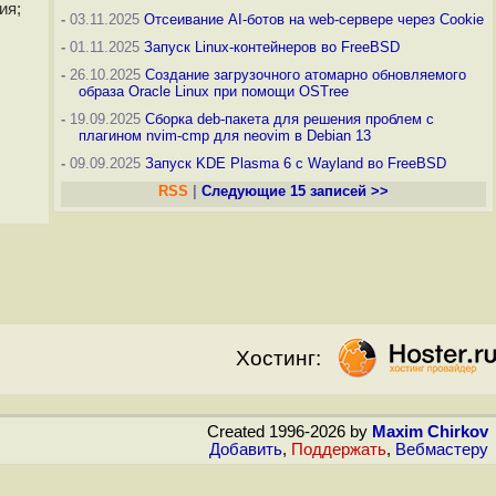
ия;
-
03.11.2025
Отсеивание AI-ботов на web-сервере через Cookie
-
01.11.2025
Запуск Linux-контейнеров во FreeBSD
-
26.10.2025
Создание загрузочного атомарно обновляемого
образа Oracle Linux при помощи OSTree
-
19.09.2025
Сборка deb-пакета для решения проблем с
плагином nvim-cmp для neovim в Debian 13
-
09.09.2025
Запуск KDE Plasma 6 с Wayland во FreeBSD
RSS
|
Следующие 15 записей >>
Хостинг:
Created 1996-2026 by
Maxim Chirkov
Добавить
,
Поддержать
,
Вебмастеру