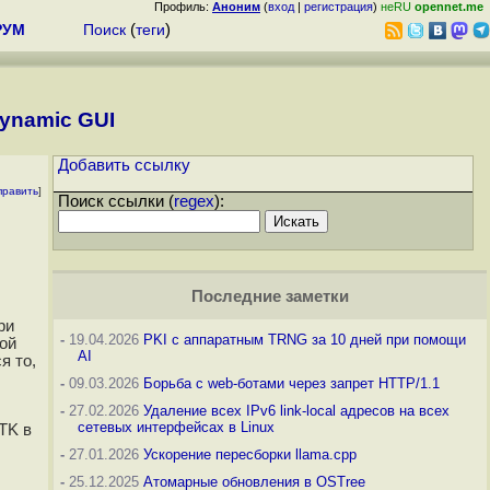
Профиль:
Аноним
(
вход
|
регистрация
)
неRU
opennet.me
РУМ
Поиск
(
теги
)
 dynamic GUI
Добавить ссылку
править
]
Поиск ссылки (
regex
):
Последние заметки
ри
-
19.04.2026
PKI с аппаратным TRNG за 10 дней при помощи
ой
AI
я то,
-
09.03.2026
Борьба с web-ботами через запрет HTTP/1.1
-
27.02.2026
Удаление всех IPv6 link-local адресов на всех
сетевых интерфейсах в Linux
TK в
-
27.01.2026
Ускорение пересборки llama.cpp
-
25.12.2025
Атомарные обновления в OSTree