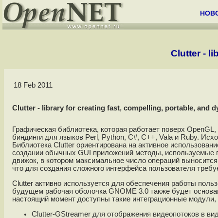
НОВ
Clutter - l
18 Feb 2011
Clutter - library for creating fast, compelling, portable, and
Графическая библиотека, которая работает поверх OpenGL, 
биндинги для языков Perl, Python, C#, C++, Vala и Ruby. И
Библиотека Clutter ориентирована на активное использован
создании обычных GUI приложений методы, используемые пр
движок, в котором максимальное число операций выносится 
что для создания сложного интерфейса пользователя требу
Clutter активно используется для обеспечения работы поль
будущем рабочая оболочка GNOME 3.0 также будет основана
настоящий момент доступны такие интеграционные модули, 
Clutter-GStreamer для отображения видеопотоков в вид