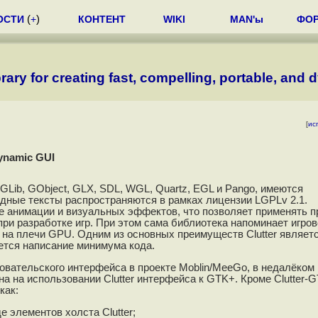
ОСТИ
(
+
)
КОНТЕНТ
WIKI
MAN'ы
ФО
ibrary for creating fast, compelling, portable, and
[
ис
 dynamic GUI
GLib, GObject, GLX, SDL, WGL, Quartz, EGL и Pango, имеются
сходные тексты распространяются в рамках лицензии LGPLv 2.1.
ие анимации и визуальных эффектов, что позволяет применять п
и разработке игр. При этом сама библиотека напоминает игров
на плечи GPU. Одним из основных преимуществ Clutter являетс
ется написание минимума кода.
зовательского интерфейса в проекте Moblin/MeeGo, в недалёком
 на использовании Clutter интерфейса к GTK+. Кроме Clutter-G
как:
е элементов холста Clutter;