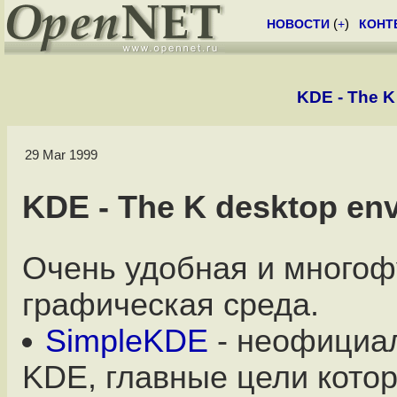
НОВОСТИ
(
+
)
КОНТ
KDE - The K
29 Mar 1999
KDE - The K desktop en
Очень удобная и много
графическая среда.
SimpleKDE
- неофициа
KDE, главные цели котор