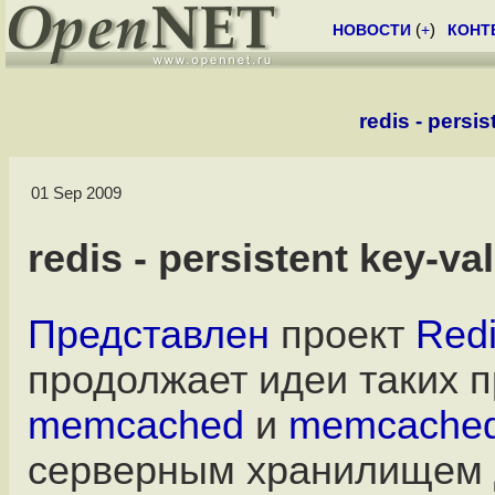
НОВОСТИ
(
+
)
КОНТ
redis - persi
01 Sep 2009
redis - persistent key-v
Представлен
проект
Red
продолжает идеи таких п
memcached
и
memcache
серверным хранилищем 