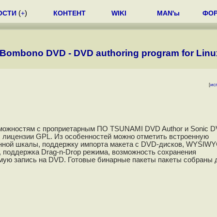
ОСТИ
(
+
)
КОНТЕНТ
WIKI
MAN'ы
ФО
Bombono DVD - DVD authoring program for Linu
[
ис
можностям с проприетарным ПО TSUNAMI DVD Author и Sonic DV
лицензии GPL. Из особенностей можно отметить встроенную
нной шкалы, поддержку импорта макета с DVD-дисков, WYSIWY
, поддержка Drag-n-Drop режима, возможность сохранения
ямую запись на DVD. Готовые бинарные пакеты пакеты собраны 