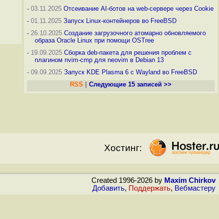
-
03.11.2025
Отсеивание AI-ботов на web-сервере через Cookie
-
01.11.2025
Запуск Linux-контейнеров во FreeBSD
-
26.10.2025
Создание загрузочного атомарно обновляемого
образа Oracle Linux при помощи OSTree
-
19.09.2025
Сборка deb-пакета для решения проблем с
плагином nvim-cmp для neovim в Debian 13
-
09.09.2025
Запуск KDE Plasma 6 с Wayland во FreeBSD
RSS
|
Следующие 15 записей >>
Хостинг:
Created 1996-2026 by
Maxim Chirkov
Добавить
,
Поддержать
,
Вебмастеру