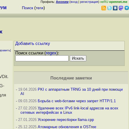
Профиль:
Аноним
(
вход
|
регистрация
)
неRU
opennet.me
РУМ
Поиск
(
теги
)
x
Добавить ссылку
править
]
Поиск ссылки (
regex
):
Dit.
Последние заметки
G-
-
19.04.2026
PKI с аппаратным TRNG за 10 дней при помощи
AI
для
-
09.03.2026
Борьба с web-ботами через запрет HTTP/1.1
-
27.02.2026
Удаление всех IPv6 link-local адресов на всех
сетевых интерфейсах в Linux
-
27.01.2026
Ускорение пересборки llama.cpp
-
25.12.2025
Атомарные обновления в OSTree