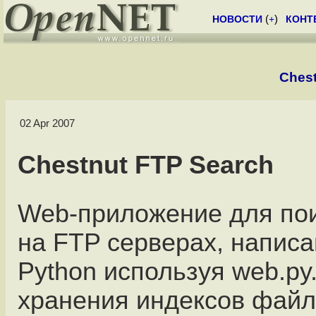
НОВОСТИ
(
+
)
КОНТ
Chest
02 Apr 2007
Chestnut FTP Search
Web-приложение для по
на FTP серверах, написа
Python используя web.py
хранения индексов фай