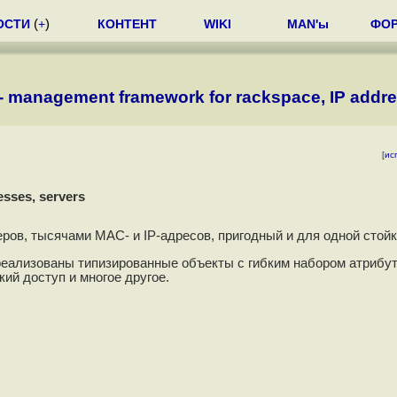
ОСТИ
(
+
)
КОНТЕНТ
WIKI
MAN'ы
ФО
- management framework for rackspace, IP addre
[
ис
sses, servers
ров, тысячами MAC- и IP-адресов, пригодный и для одной стойк
реализованы типизированные объекты с гибким набором атрибут
ий доступ и многое другое.