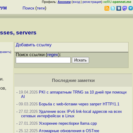
Профиль:
Аноним
(
вход
|
регистрация
)
неRU
opennet.me
РУМ
Поиск
(
теги
)
sses, servers
Добавить ссылку
править
]
Поиск ссылки (
regex
):
и.
Последние заметки
ов,
-
19.04.2026
PKI с аппаратным TRNG за 10 дней при помощи
AI
-
09.03.2026
Борьба с web-ботами через запрет HTTP/1.1
-
27.02.2026
Удаление всех IPv6 link-local адресов на всех
сетевых интерфейсах в Linux
-
27.01.2026
Ускорение пересборки llama.cpp
-
25.12.2025
Атомарные обновления в OSTree