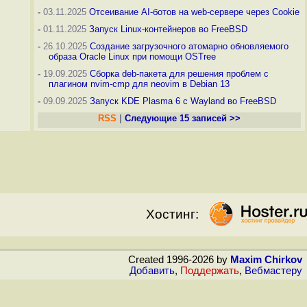
-
03.11.2025
Отсеивание AI-ботов на web-сервере через Cookie
-
01.11.2025
Запуск Linux-контейнеров во FreeBSD
-
26.10.2025
Создание загрузочного атомарно обновляемого
образа Oracle Linux при помощи OSTree
-
19.09.2025
Сборка deb-пакета для решения проблем с
плагином nvim-cmp для neovim в Debian 13
-
09.09.2025
Запуск KDE Plasma 6 с Wayland во FreeBSD
RSS
|
Следующие 15 записей >>
Хостинг:
Created 1996-2026 by
Maxim Chirkov
Добавить
,
Поддержать
,
Вебмастеру