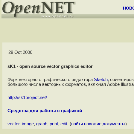
НОВ
28 Oct 2006
sK1 - open source vector graphics editor
Форк векторного графического редактора
Sketch
, ориентиро
большого числа векторных форматов, включая Adobe Illustrat
http://sk1project.net/
Средства для работы с графикой
vector
,
image
,
graph
,
print
,
edit
, (
найти похожие документы
)