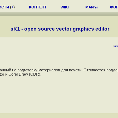
ОСТИ
(
+
)
КОНТЕНТ
WIKI
MAN'ы
ФО
sK1 - open source vector graphics editor
[
ис
ванный на подготовку материалов для печати. Отличается подд
or и Corel Draw (CDR).