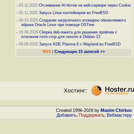
-
03.11.2025
Отсеивание AI-ботов на web-сервере через Cookie
-
01.11.2025
Запуск Linux-контейнеров во FreeBSD
-
26.10.2025
Создание загрузочного атомарно обновляемого
образа Oracle Linux при помощи OSTree
-
19.09.2025
Сборка deb-пакета для решения проблем с
плагином nvim-cmp для neovim в Debian 13
-
09.09.2025
Запуск KDE Plasma 6 с Wayland во FreeBSD
RSS
|
Следующие 15 записей >>
Хостинг:
Created 1996-2026 by
Maxim Chirkov
Добавить
,
Поддержать
,
Вебмастеру