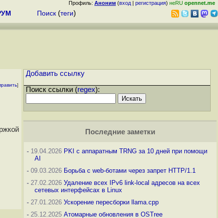
Профиль:
Аноним
(
вход
|
регистрация
)
неRU
opennet.me
РУМ
Поиск
(
теги
)
Добавить ссылку
править
]
Поиск ссылки (
regex
):
ержкой
Последние заметки
-
19.04.2026
PKI с аппаратным TRNG за 10 дней при помощи
AI
-
09.03.2026
Борьба с web-ботами через запрет HTTP/1.1
-
27.02.2026
Удаление всех IPv6 link-local адресов на всех
сетевых интерфейсах в Linux
-
27.01.2026
Ускорение пересборки llama.cpp
-
25.12.2025
Атомарные обновления в OSTree