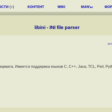
ОСТИ
(
+
)
КОНТЕНТ
WIKI
MAN'ы
ФО
libini - INI file parser
[
ис
рмата. Имеется поддержка языков C, C++, Java, TCL, Perl, Pyt