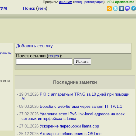
Профиль:
Аноним
(
вход
|
регистрация
)
неRU
opennet.me
РУМ
Поиск
(
теги
)
Добавить ссылку
править
]
Поиск ссылки (
regex
):
hon и
Последние заметки
-
19.04.2026
PKI с аппаратным TRNG за 10 дней при помощи
AI
-
09.03.2026
Борьба с web-ботами через запрет HTTP/1.1
-
27.02.2026
Удаление всех IPv6 link-local адресов на всех
сетевых интерфейсах в Linux
-
27.01.2026
Ускорение пересборки llama.cpp
-
25.12.2025
Атомарные обновления в OSTree