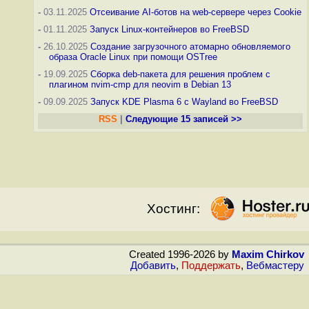
-
03.11.2025
Отсеивание AI-ботов на web-сервере через Cookie
-
01.11.2025
Запуск Linux-контейнеров во FreeBSD
-
26.10.2025
Создание загрузочного атомарно обновляемого
образа Oracle Linux при помощи OSTree
-
19.09.2025
Сборка deb-пакета для решения проблем с
плагином nvim-cmp для neovim в Debian 13
-
09.09.2025
Запуск KDE Plasma 6 с Wayland во FreeBSD
RSS
|
Следующие 15 записей >>
Хостинг:
Created 1996-2026 by
Maxim Chirkov
Добавить
,
Поддержать
,
Вебмастеру