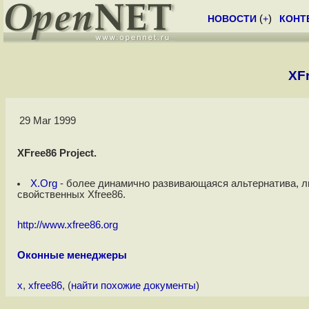
НОВОСТИ
(
+
)
КОНТ
XFr
29 Mar 1999
XFree86 Project.
X.Org
- более динамично развивающаяся альтернатива, л
свойственных Xfree86.
http://www.xfree86.org
Оконные менеджеры
x
,
xfree86
, (
найти похожие документы
)