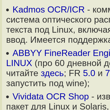
Kadmos OCR/ICR
- ком
система оптического ра
текста под Linux, включ
ввод. Имеется поддержк
ABBYY FineReader Engin
LINUX
(про 60 дневной 
читайте
здесь
; FR
5.0
и
7
запустить под wine);
Vividata OCR Shop
- из
пакет для Linux и Solaris