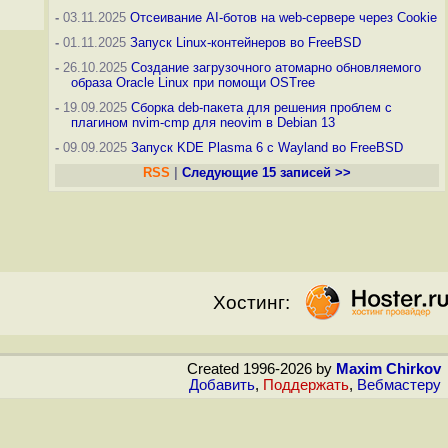
-
03.11.2025
Отсеивание AI-ботов на web-сервере через Cookie
-
01.11.2025
Запуск Linux-контейнеров во FreeBSD
-
26.10.2025
Создание загрузочного атомарно обновляемого
образа Oracle Linux при помощи OSTree
-
19.09.2025
Сборка deb-пакета для решения проблем с
плагином nvim-cmp для neovim в Debian 13
-
09.09.2025
Запуск KDE Plasma 6 с Wayland во FreeBSD
RSS
|
Следующие 15 записей >>
Хостинг:
Created 1996-2026 by
Maxim Chirkov
Добавить
,
Поддержать
,
Вебмастеру