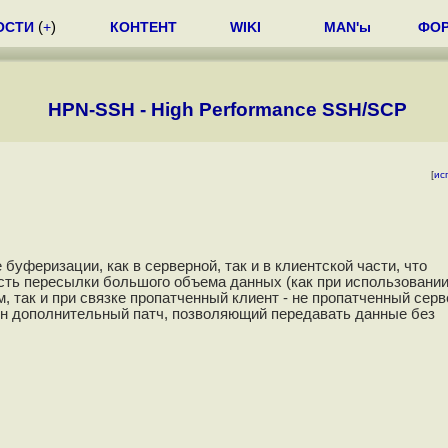
ОСТИ
(
+
)
КОНТЕНТ
WIKI
MAN'ы
ФО
HPN-SSH - High Performance SSH/SCP
[
ис
уферизации, как в серверной, так и в клиентской части, что
ость пересылки большого объема данных (как при использовании
, так и при связке пропатченный клиент - не пропатченный серв
ен дополнительный патч, позволяющий передавать данные без