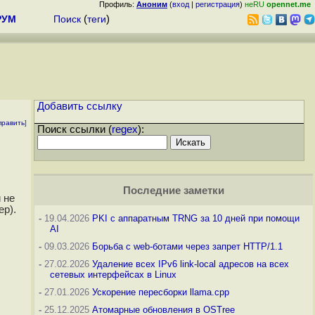
Профиль:
Аноним
(
вход
|
регистрация
)
неRU
opennet.me
РУМ
Поиск
(
теги
)
Добавить ссылку
править
]
Поиск ссылки (
regex
):
Последние заметки
 не
ер).
-
19.04.2026
PKI с аппаратным TRNG за 10 дней при помощи
AI
-
09.03.2026
Борьба с web-ботами через запрет HTTP/1.1
-
27.02.2026
Удаление всех IPv6 link-local адресов на всех
сетевых интерфейсах в Linux
-
27.01.2026
Ускорение пересборки llama.cpp
-
25.12.2025
Атомарные обновления в OSTree