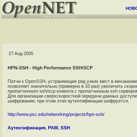
НОВ
27 Aug 2005
HPN-SSH - High Performance SSH/SCP
Патчи к OpenSSH, устраняющие ряд узких мест в механизме б
позволяет значительно (примерно в 10 раз) увеличить скор
пропатченного ssh/scp клиента с пропатченным ssh сервером
Для организации сверхскоростной передачи данных доступ
шифрования, при этом этап аутентификации шифруется.
http://www.psc.edu/networking/projects/hpn-ssh/
Аутентификация, PAM, SSH