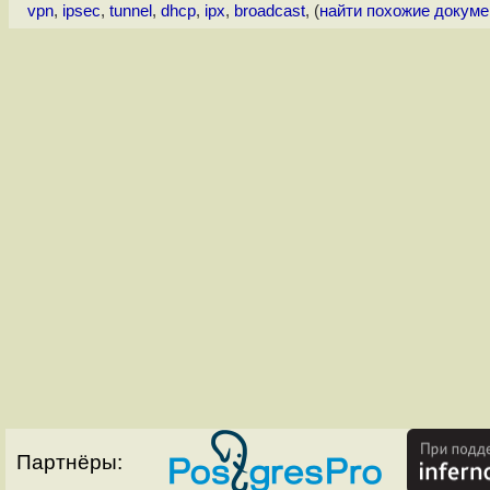
vpn
,
ipsec
,
tunnel
,
dhcp
,
ipx
,
broadcast
, (
найти похожие докум
Партнёры: