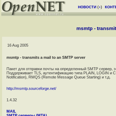
НОВОСТИ
(
+
)
КОНТ
msmtp - transmit
16 Aug 2005
msmtp - transmits a mail to an SMTP server
Пакет для отправки почты на определенный SMTP сервер, э
Поддерживает TLS, аутентификацию типа PLAIN, LOGIN и C
Notification), RMQS (Remote Message Queue Starting) и т.д.
http://msmtp.sourceforge.net/
1.4.32
MAIL
SMTP серверы (MTA)