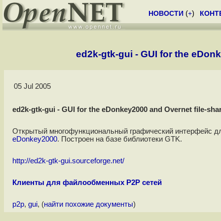
НОВОСТИ
(
+
)
КОНТ
ed2k-gtk-gui - GUI for the eDon
05 Jul 2005
ed2k-gtk-gui - GUI for the eDonkey2000 and Overnet file-sh
Открытый многофункциональный графический интерфейс дл
eDonkey2000
. Построен на базе библиотеки GTK.
http://ed2k-gtk-gui.sourceforge.net/
Клиенты для файлообменных P2P сетей
p2p
,
gui
, (
найти похожие документы
)