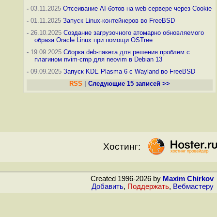
-
03.11.2025
Отсеивание AI-ботов на web-сервере через Cookie
-
01.11.2025
Запуск Linux-контейнеров во FreeBSD
-
26.10.2025
Создание загрузочного атомарно обновляемого
образа Oracle Linux при помощи OSTree
-
19.09.2025
Сборка deb-пакета для решения проблем с
плагином nvim-cmp для neovim в Debian 13
-
09.09.2025
Запуск KDE Plasma 6 с Wayland во FreeBSD
RSS
|
Следующие 15 записей >>
Хостинг:
Created 1996-2026 by
Maxim Chirkov
Добавить
,
Поддержать
,
Вебмастеру