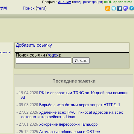
Профиль:
Аноним
(
вход
|
регистрация
)
неRU
opennet.me
РУМ
Поиск
(
теги
)
Добавить ссылку
править
]
Поиск ссылки (
regex
):
Последние заметки
-
19.04.2026
PKI с аппаратным TRNG за 10 дней при помощи
AI
-
09.03.2026
Борьба с web-ботами через запрет HTTP/1.1
-
27.02.2026
Удаление всех IPv6 link-local адресов на всех
сетевых интерфейсах в Linux
-
27.01.2026
Ускорение пересборки llama.cpp
-
25.12.2025
Атомарные обновления в OSTree