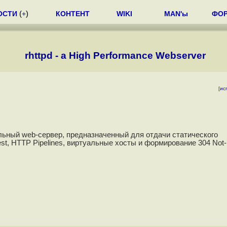
ОСТИ
(
+
)
КОНТЕНТ
WIKI
MAN'ы
ФО
rhttpd - a High Performance Webserver
[
ис
ьный web-сервер, предназначенный для отдачи статического
st, HTTP Pipelines, виртуальные хосты и формирование 304 Not-