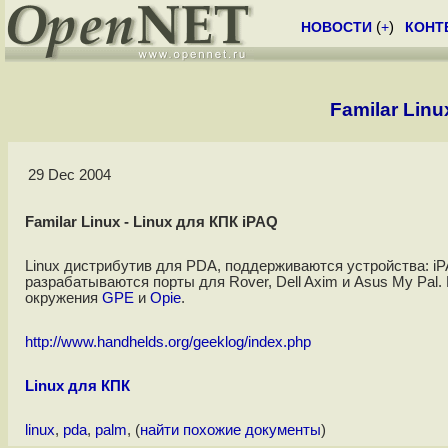
НОВОСТИ
(
+
)
КОНТ
Familar Linu
29 Dec 2004
Familar Linux - Linux для КПК iPAQ
Linux дистрибутив для PDA, поддерживаются устройства: iPA
разрабатываются порты для Rover, Dell Axim и Asus My Pal
окружения
GPE
и
Opie
.
http://www.handhelds.org/geeklog/index.php
Linux для КПК
linux
,
pda
,
palm
, (
найти похожие документы
)