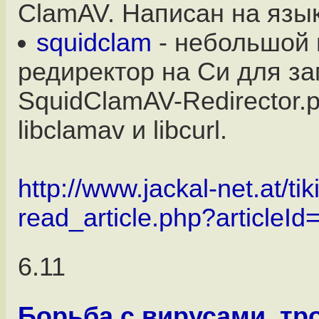
ClamAV. Написан на язык
squidclam
- небольшой 
редиректор на Си для з
SquidClamAV-Redirector.p
libclamav и libcurl.
http://www.jackal-net.at/tiki
read_article.php?articleId
6.11
Борьба с вирусами, тр