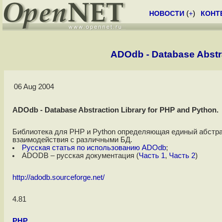
НОВОСТИ
(
+
)
КОНТ
ADOdb - Database Abstra
06 Aug 2004
ADOdb - Database Abstraction Library for PHP and Python.
Библиотека для PHP и Python определяющая единый абстр
взаимодействия с различными БД.
Русская статья по использованию ADOdb
;
ADODB – русская документация (
Часть 1
,
Часть 2
)
http://adodb.sourceforge.net/
4.81
PHP