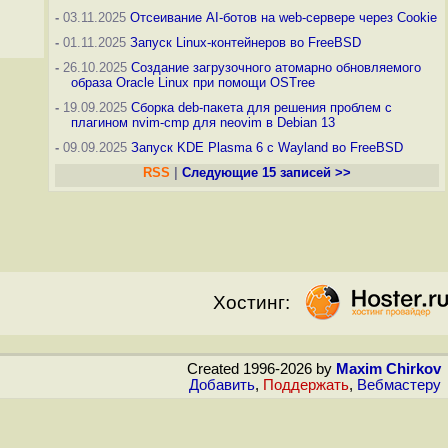
-
03.11.2025
Отсеивание AI-ботов на web-сервере через Cookie
-
01.11.2025
Запуск Linux-контейнеров во FreeBSD
-
26.10.2025
Создание загрузочного атомарно обновляемого
образа Oracle Linux при помощи OSTree
-
19.09.2025
Сборка deb-пакета для решения проблем с
плагином nvim-cmp для neovim в Debian 13
-
09.09.2025
Запуск KDE Plasma 6 с Wayland во FreeBSD
RSS
|
Следующие 15 записей >>
Хостинг:
Created 1996-2026 by
Maxim Chirkov
Добавить
,
Поддержать
,
Вебмастеру