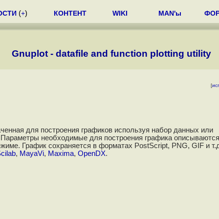
ОСТИ
(
+
)
КОНТЕНТ
WIKI
MAN'ы
ФО
Gnuplot - datafile and function plotting utility
[
ис
ченная для построения графиков используя набор данных или
. Параметры необходимые для построения графика описываются
име. График сохраняется в форматах PostScript, PNG, GIF и т.д
cilab
,
MayaVi
,
Maxima
,
OpenDX
.