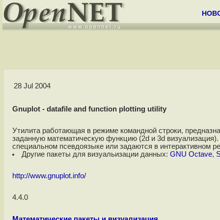
НОВ
28 Jul 2004
Gnuplot - datafile and function plotting utility
Утилита работающая в режиме командной строки, предназна
заданную математическую функцию (2d и 3d визуализация)
специальном псевдоязыке или задаются в интерактивном реж
Другие пакеты для визуальизации данных:
GNU Octave
,
S
http://www.gnuplot.info/
4.4.0
Математические пакеты и визуализация