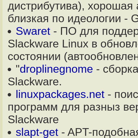
дистрибутива), хорошая 
близкая по идеологии - G
Swaret
- ПО для подде
Slackware Linux в обнов
состоянии (автообновлен
"
droplinegnome
- сборк
Slackware.
linuxpackages.net
- поис
программ для разныз ве
Slackware
slapt-get
- APT-подобна