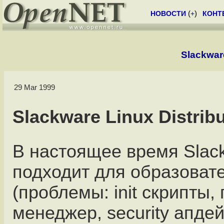
НОВОСТИ
(
+
)
КОНТ
Slackware
29 Mar 1999
Slackware Linux Distrib
В настоящее время Slac
подходит для образоват
(проблемы: init скрипты,
менеджер, security апде