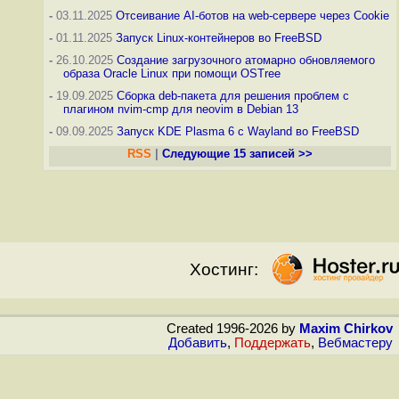
-
03.11.2025
Отсеивание AI-ботов на web-сервере через Cookie
-
01.11.2025
Запуск Linux-контейнеров во FreeBSD
-
26.10.2025
Создание загрузочного атомарно обновляемого
образа Oracle Linux при помощи OSTree
-
19.09.2025
Сборка deb-пакета для решения проблем с
плагином nvim-cmp для neovim в Debian 13
-
09.09.2025
Запуск KDE Plasma 6 с Wayland во FreeBSD
RSS
|
Следующие 15 записей >>
Хостинг:
Created 1996-2026 by
Maxim Chirkov
Добавить
,
Поддержать
,
Вебмастеру