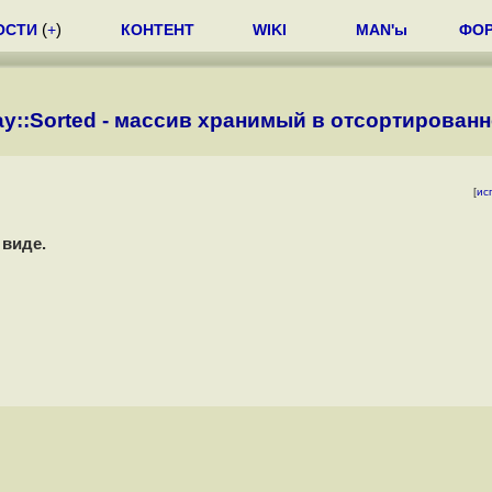
ОСТИ
(
+
)
КОНТЕНТ
WIKI
MAN'ы
ФО
ray::Sorted - массив хранимый в отсортирован
[
ис
 виде.