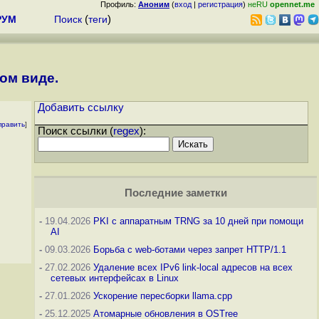
Профиль:
Аноним
(
вход
|
регистрация
)
неRU
opennet.me
РУМ
Поиск
(
теги
)
ном виде.
Добавить ссылку
править
]
Поиск ссылки (
regex
):
Последние заметки
-
19.04.2026
PKI с аппаратным TRNG за 10 дней при помощи
AI
-
09.03.2026
Борьба с web-ботами через запрет HTTP/1.1
-
27.02.2026
Удаление всех IPv6 link-local адресов на всех
сетевых интерфейсах в Linux
-
27.01.2026
Ускорение пересборки llama.cpp
-
25.12.2025
Атомарные обновления в OSTree