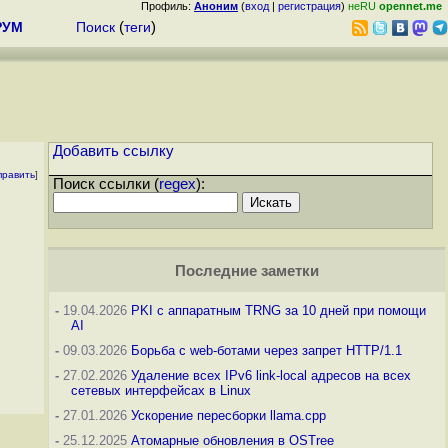
Профиль:
Аноним
(
вход
|
регистрация
)
неRU
opennet.me
РУМ
Поиск
(
теги
)
Добавить ссылку
править
]
Поиск ссылки (
regex
):
Последние заметки
-
19.04.2026
PKI с аппаратным TRNG за 10 дней при помощи
AI
-
09.03.2026
Борьба с web-ботами через запрет HTTP/1.1
-
27.02.2026
Удаление всех IPv6 link-local адресов на всех
сетевых интерфейсах в Linux
-
27.01.2026
Ускорение пересборки llama.cpp
-
25.12.2025
Атомарные обновления в OSTree