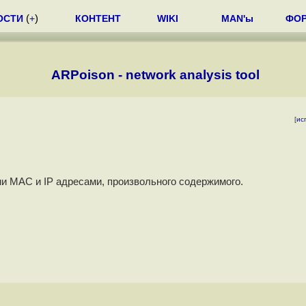
ОСТИ
(
+
)
КОНТЕНТ
WIKI
MAN'ы
ФО
ARPoison - network analysis tool
[
ис
и MAC и IP адресами, произвольного содержимого.