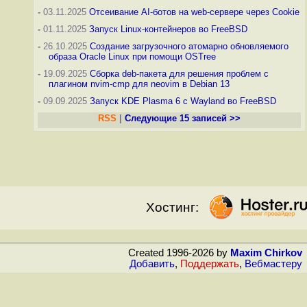
-
03.11.2025
Отсеивание AI-ботов на web-сервере через Cookie
-
01.11.2025
Запуск Linux-контейнеров во FreeBSD
-
26.10.2025
Создание загрузочного атомарно обновляемого
образа Oracle Linux при помощи OSTree
-
19.09.2025
Сборка deb-пакета для решения проблем с
плагином nvim-cmp для neovim в Debian 13
-
09.09.2025
Запуск KDE Plasma 6 с Wayland во FreeBSD
RSS
|
Следующие 15 записей >>
Хостинг:
Created 1996-2026 by
Maxim Chirkov
Добавить
,
Поддержать
,
Вебмастеру