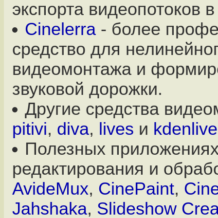
экспорта видеопотоков в
Cinelerra
- более проф
средство для нелинейно
видеомонтажа и формир
звуковой дорожки.
Другие средства видео
pitivi
,
diva
,
lives
и
kdenlive
Полезных приложениях
редактирования и обрабо
AvideMux
,
CinePaint
,
Cine
Jahshaka
,
Slideshow Crea