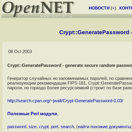
НОВОСТИ
(
+
)
КОНТ
Crypt::GeneratePassword 
08 Oct 2003
Crypt::GeneratePassword - generate secure random passw
Генератор случайных но запоминаемых паролей, по сравне
реализующим рекомендации FIPS-181, Crypt::GeneratePassw
пароли, но гораздо более ресурсоемкий (строит по базе раз
http://search.cpan.org/~jwalt/Crypt-GeneratePassword-0.03/
Полезные Perl модули.
password
,
size
,
crypt
,
port
,
search
, (
найти похожие документы