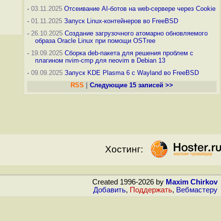
-
03.11.2025
Отсеивание AI-ботов на web-сервере через Cookie
-
01.11.2025
Запуск Linux-контейнеров во FreeBSD
-
26.10.2025
Создание загрузочного атомарно обновляемого
образа Oracle Linux при помощи OSTree
-
19.09.2025
Сборка deb-пакета для решения проблем с
плагином nvim-cmp для neovim в Debian 13
-
09.09.2025
Запуск KDE Plasma 6 с Wayland во FreeBSD
RSS
|
Следующие 15 записей >>
Хостинг:
Created 1996-2026 by
Maxim Chirkov
Добавить
,
Поддержать
,
Вебмастеру