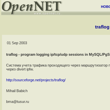
НОВ
traflo
01 Sep 2003
traflog - program logging ip/tcp/udp sessions in MySQL/Pg
Система учета трафика проходящего через маршрутизатор 
через divert ipfw.
http://sourceforge.net/projects/traflog/
Mihail Babich
bma@tusur.ru