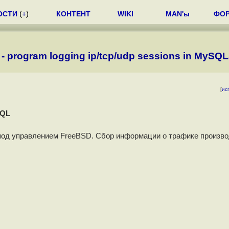
ОСТИ
(
+
)
КОНТЕНТ
WIKI
MAN'ы
ФО
g - program logging ip/tcp/udp sessions in MyS
[
ис
SQL
под управлением FreeBSD. Сбор информации о трафике произво