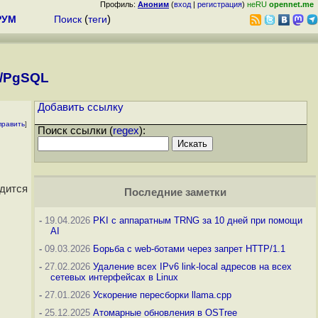
Профиль:
Аноним
(
вход
|
регистрация
)
неRU
opennet.me
РУМ
Поиск
(
теги
)
QL/PgSQL
Добавить ссылку
править
]
Поиск ссылки (
regex
):
дится
Последние заметки
-
19.04.2026
PKI с аппаратным TRNG за 10 дней при помощи
AI
-
09.03.2026
Борьба с web-ботами через запрет HTTP/1.1
-
27.02.2026
Удаление всех IPv6 link-local адресов на всех
сетевых интерфейсах в Linux
-
27.01.2026
Ускорение пересборки llama.cpp
-
25.12.2025
Атомарные обновления в OSTree