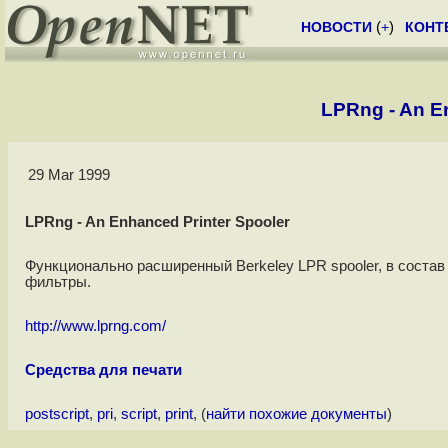
НОВОСТИ
(
+
)
КОНТ
LPRng - An E
29 Mar 1999
LPRng - An Enhanced Printer Spooler
Функционально расширенный Berkeley LPR spooler, в состав 
фильтры.
http://www.lprng.com/
Средства для печати
postscript
,
pri
,
script
,
print
, (
найти похожие документы
)