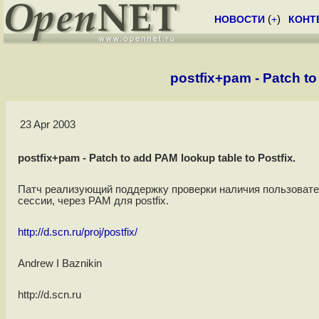
НОВОСТИ
(
+
)
КОНТ
postfix+pam - Patch to
23 Apr 2003
postfix+pam - Patch to add PAM lookup table to Postfix.
Патч реализующий поддержку проверки наличия пользовател
сессии, через PAM для postfix.
http://d.scn.ru/proj/postfix/
Andrew I Baznikin
http://d.scn.ru