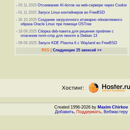
-
03.11.2025
Отсеивание AI-ботов на web-сервере через Cookie
-
01.11.2025
Запуск Linux-контейнеров во FreeBSD
-
26.10.2025
Создание загрузочного атомарно обновляемого
образа Oracle Linux при помощи OSTree
-
19.09.2025
Сборка deb-пакета для решения проблем с
плагином nvim-cmp для neovim в Debian 13
-
09.09.2025
Запуск KDE Plasma 6 с Wayland во FreeBSD
RSS
|
Следующие 15 записей >>
Хостинг:
Created 1996-2026 by
Maxim Chirkov
Добавить
,
Поддержать
,
Вебмастеру