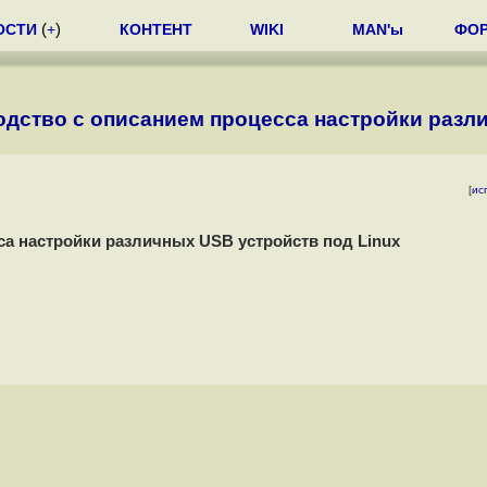
ОСТИ
(
+
)
КОНТЕНТ
WIKI
MAN'ы
ФО
водство с описанием процесса настройки разл
[
ис
сса настройки различных USB устройств под Linux