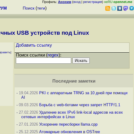
Профиль:
Аноним
(
вход
|
регистрация
)
неRU
opennet.me
РУМ
Поиск
(
теги
)
ичных USB устройств под Linux
Добавить ссылку
править
]
Поиск ссылки (
regex
):
Последние заметки
-
19.04.2026
PKI с аппаратным TRNG за 10 дней при помощи
AI
-
09.03.2026
Борьба с web-ботами через запрет HTTP/1.1
-
27.02.2026
Удаление всех IPv6 link-local адресов на всех
сетевых интерфейсах в Linux
-
27.01.2026
Ускорение пересборки llama.cpp
-
25.12.2025
Атомарные обновления в OSTree