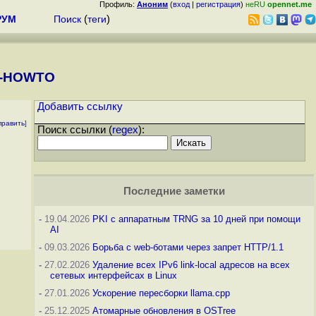
Профиль:
Аноним
(
вход
|
регистрация
)
неRU
opennet.me
РУМ
Поиск
(
теги
)
ni-HOWTO
Добавить ссылку
править
]
Поиск ссылки (
regex
):
Последние заметки
-
19.04.2026
PKI с аппаратным TRNG за 10 дней при помощи
AI
-
09.03.2026
Борьба с web-ботами через запрет HTTP/1.1
-
27.02.2026
Удаление всех IPv6 link-local адресов на всех
сетевых интерфейсах в Linux
-
27.01.2026
Ускорение пересборки llama.cpp
-
25.12.2025
Атомарные обновления в OSTree