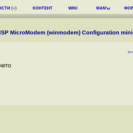
ОСТИ
(
+
)
КОНТЕНТ
WIKI
MAN'ы
ФО
HSP MicroModem (winmodem) Configuration mi
[
ис
HOWTO