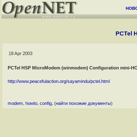
НОВ
PCTel 
18 Apr 2003
PCTel HSP MicroModem (winmodem) Configuration mini-
http://www.peacefulaction.org/sayamindu/pctel.html
modem
,
howto
,
config
, (
найти похожие документы
)