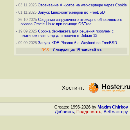
-
03.11.2025
Отсеивание AI-ботов на web-сервере через Cookie
-
01.11.2025
Запуск Linux-контейнеров во FreeBSD
-
26.10.2025
Создание загрузочного атомарно обновляемого
образа Oracle Linux при помощи OSTree
-
19.09.2025
Сборка deb-пакета для решения проблем с
плагином nvim-cmp для neovim в Debian 13
-
09.09.2025
Запуск KDE Plasma 6 с Wayland во FreeBSD
RSS
|
Следующие 15 записей >>
Хостинг:
Created 1996-2026 by
Maxim Chirkov
Добавить
,
Поддержать
,
Вебмастеру