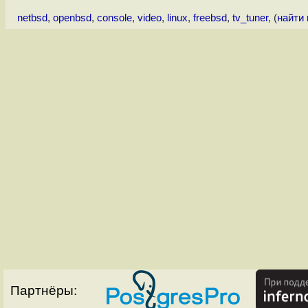
netbsd
,
openbsd
,
console
,
video
,
linux
,
freebsd
,
tv_tuner
, (
найти
Партнёры: