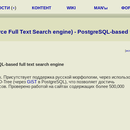
ОСТИ
(
+
)
КОНТЕНТ
WIKI
MAN'ы
ФО
 Full Text Search engine) - PostgreSQL-based f
[
ис
L-based full text search engine
. Присутствует поддержка русской морфологии, через использ
D-Tree (через
GiST
в PostgreSQL), что позволяет достичь
ов. Проверено работой на сайтах содержащих более 500,000