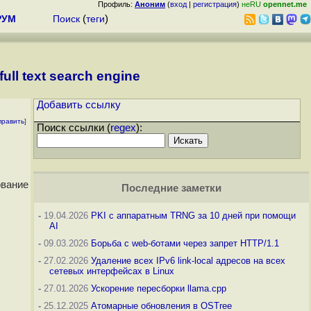
Профиль:
Аноним
(
вход
|
регистрация
)
неRU
opennet.me
РУМ
Поиск
(
теги
)
ull text search engine
Добавить ссылку
править
]
Поиск ссылки (
regex
):
ование
Последние заметки
-
19.04.2026
PKI с аппаратным TRNG за 10 дней при помощи
AI
-
09.03.2026
Борьба с web-ботами через запрет HTTP/1.1
-
27.02.2026
Удаление всех IPv6 link-local адресов на всех
сетевых интерфейсах в Linux
-
27.01.2026
Ускорение пересборки llama.cpp
-
25.12.2025
Атомарные обновления в OSTree