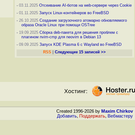
-
03.11.2025
Отсеивание AI-ботов на web-сервере через Cookie
-
01.11.2025
Запуск Linux-контейнеров во FreeBSD
-
26.10.2025
Создание загрузочного атомарно обновляемого
образа Oracle Linux при помощи OSTree
-
19.09.2025
Сборка deb-пакета для решения проблем с
плагином nvim-cmp для neovim в Debian 13
-
09.09.2025
Запуск KDE Plasma 6 с Wayland во FreeBSD
RSS
|
Следующие 15 записей >>
Хостинг:
Created 1996-2026 by
Maxim Chirkov
Добавить
,
Поддержать
,
Вебмастеру