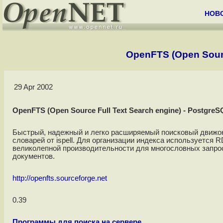
НОВ
OpenFTS (Open Source
29 Apr 2002
OpenFTS (Open Source Full Text Search engine) - PostgreSQ
Быстрый, надежный и легко расширяемый поисковый движок
словарей от ispell. Для организации индекса используется R
великолепной производительности для многословных запрос
документов.
http://openfts.sourceforge.net
0.39
Программы для поиска на сервере