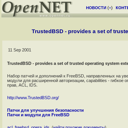
НОВОСТИ
(
+
)
КОНТ
TrustedBSD - provides a set of trus
11 Sep 2001
TrustedBSD - provides a set of trusted operating system ex
Набор патчей и дополнений к FreeBSD, направленных на ув
модули для расширенной авторизации, capabilities - гибкое 
прав, ACL, IDS.
http://www.TrustedBSD.org/
Патчи для улучшения безопасности
Патчи и модули для FreeBSD
acl
,
freebsd
,
opera
,
ids
, (
найти похожие документы
)