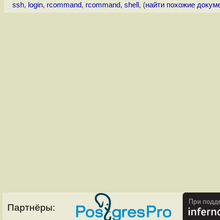
ssh
,
login
,
rcommand
,
rcommand
,
shell
, (
найти похожие докум
Партнёры: