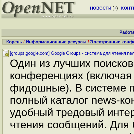
НОВОСТИ
(
+
)
КОНТ
Работ
Корень
/
Информационные ресурсы
/
Электронные конф
[groups.google.com] Google Groups - система для чтения n
Один из лучших поисков
конференциях (включая
фидошные). В системе 
полный каталог news-к
удобный тредовый инте
чтения сообщений. Для 