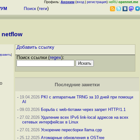
Профиль:
Аноним
(
вход
|
регистрация
)
неRU
opennet.me
РУМ
Поиск
(
теги
)
 netflow
Добавить ссылку
править
]
Поиск ссылки (
regex
):
o
Последние заметки
-
19.04.2026
PKI с аппаратным TRNG за 10 дней при помощи
AI
-
09.03.2026
Борьба с web-ботами через запрет HTTP/1.1
-
27.02.2026
Удаление всех IPv6 link-local адресов на всех
сетевых интерфейсах в Linux
-
27.01.2026
Ускорение пересборки llama.cpp
-
25.12.2025
Атомарные обновления в OSTree