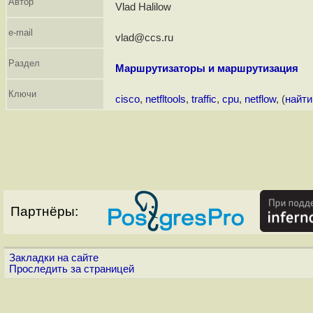
Автор
Vlad Halilow
e-mail
vlad@ccs.ru
Раздел
Маршрутизаторы и маршрутизация
Ключи
cisco
,
netfltools
,
traffic
,
cpu
,
netflow
, (
найти
Партнёры:
Закладки на сайте
Проследить за страницей