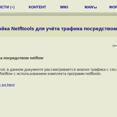
ОСТИ
(
+
)
КОНТЕНТ
WIKI
MAN'ы
ФО
йка Netfltools для учёта трафика посредством
[
ис
ка посредством netflow
met, в данном документе рассматривается анализ трафика с cisc
tflow с использованием комплекта программ netfltools.
.txt.html