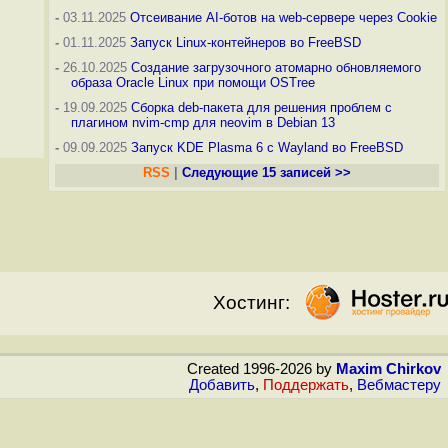
-
03.11.2025
Отсеивание AI-ботов на web-сервере через Cookie
-
01.11.2025
Запуск Linux-контейнеров во FreeBSD
-
26.10.2025
Создание загрузочного атомарно обновляемого
образа Oracle Linux при помощи OSTree
-
19.09.2025
Сборка deb-пакета для решения проблем с
плагином nvim-cmp для neovim в Debian 13
-
09.09.2025
Запуск KDE Plasma 6 с Wayland во FreeBSD
RSS
|
Следующие 15 записей >>
Хостинг:
Created 1996-2026 by
Maxim Chirkov
Добавить
,
Поддержать
,
Вебмастеру