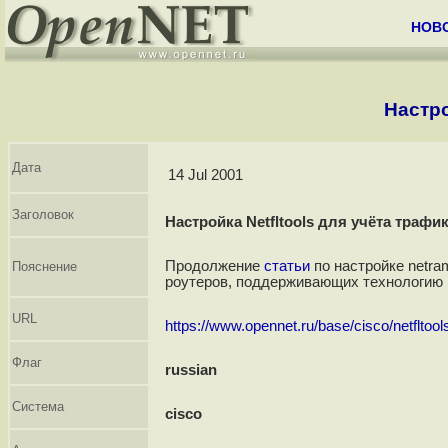
НОВ
Настро
Дата
14 Jul 2001
Заголовок
Настройка Netfltools для учёта трафи
Продолжение
статьи
по настройке netra
Пояснение
роутеров, поддерживающих технологию Ne
URL
https://www.opennet.ru/base/cisco/netfltools
Флаг
russian
Система
cisco