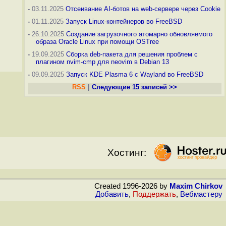
-
03.11.2025
Отсеивание AI-ботов на web-сервере через Cookie
-
01.11.2025
Запуск Linux-контейнеров во FreeBSD
-
26.10.2025
Создание загрузочного атомарно обновляемого
образа Oracle Linux при помощи OSTree
-
19.09.2025
Сборка deb-пакета для решения проблем с
плагином nvim-cmp для neovim в Debian 13
-
09.09.2025
Запуск KDE Plasma 6 с Wayland во FreeBSD
RSS
|
Следующие 15 записей >>
Хостинг:
Created 1996-2026 by
Maxim Chirkov
Добавить
,
Поддержать
,
Вебмастеру