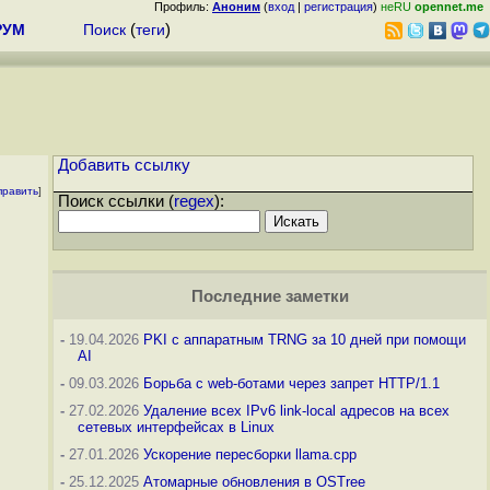
Профиль:
Аноним
(
вход
|
регистрация
)
неRU
opennet.me
РУМ
Поиск
(
теги
)
Добавить ссылку
править
]
Поиск ссылки (
regex
):
Последние заметки
-
19.04.2026
PKI с аппаратным TRNG за 10 дней при помощи
AI
-
09.03.2026
Борьба с web-ботами через запрет HTTP/1.1
-
27.02.2026
Удаление всех IPv6 link-local адресов на всех
сетевых интерфейсах в Linux
-
27.01.2026
Ускорение пересборки llama.cpp
-
25.12.2025
Атомарные обновления в OSTree