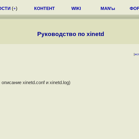
ОСТИ
(
+
)
КОНТЕНТ
WIKI
MAN'ы
ФО
Руководство по xinetd
[
ис
писание xinetd.conf и xinetd.log)