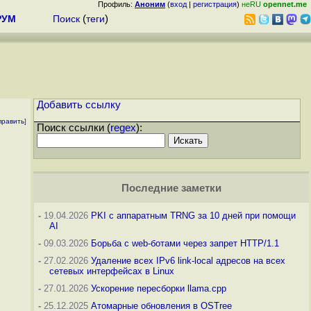
Профиль:
Аноним
(
вход
|
регистрация
)
неRU
opennet.me
РУМ
Поиск
(
теги
)
Добавить ссылку
править
]
Поиск ссылки (
regex
):
Последние заметки
-
19.04.2026
PKI с аппаратным TRNG за 10 дней при помощи
AI
-
09.03.2026
Борьба с web-ботами через запрет HTTP/1.1
-
27.02.2026
Удаление всех IPv6 link-local адресов на всех
сетевых интерфейсах в Linux
-
27.01.2026
Ускорение пересборки llama.cpp
-
25.12.2025
Атомарные обновления в OSTree