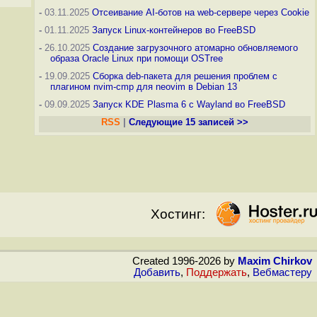
-
03.11.2025
Отсеивание AI-ботов на web-сервере через Cookie
-
01.11.2025
Запуск Linux-контейнеров во FreeBSD
-
26.10.2025
Создание загрузочного атомарно обновляемого
образа Oracle Linux при помощи OSTree
-
19.09.2025
Сборка deb-пакета для решения проблем с
плагином nvim-cmp для neovim в Debian 13
-
09.09.2025
Запуск KDE Plasma 6 с Wayland во FreeBSD
RSS
|
Следующие 15 записей >>
Хостинг:
Created 1996-2026 by
Maxim Chirkov
Добавить
,
Поддержать
,
Вебмастеру