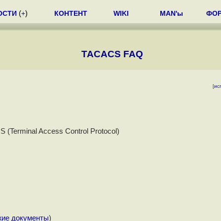
ОСТИ
(
+
)
КОНТЕНТ
WIKI
MAN'ы
ФО
TACACS FAQ
[
ис
(Terminal Access Control Protocol)
жие документы
)