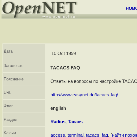
НОВ
Дата
10 Oct 1999
Заголовок
TACACS FAQ
Пояснение
Ответы на вопросы по настройке TACACS 
URL
http://www.easynet.de/tacacs-faq/
Флаг
english
Раздел
Radius, Tacacs
Ключи
access
,
terminal
,
tacacs
,
faq
, (
найти похо