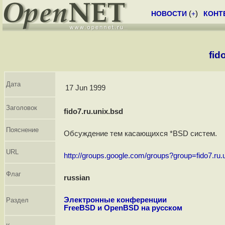
НОВОСТИ
(
+
)
КОНТ
fid
Дата
17 Jun 1999
Заголовок
fido7.ru.unix.bsd
Пояснение
Обсуждение тем касающихся *BSD систем.
URL
http://groups.google.com/groups?group=fido7.ru.
Флаг
russian
Электронные конференции
Раздел
FreeBSD и OpenBSD на русском