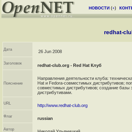
НОВОСТИ
(
+
)
КОНТ
redhat-clu
Дата
26 Jun 2008
Заголовок
redhat-club.org - Red Hat Клуб
Направления деятельности клуба: техническ
Hat и Fedora-совместимых дистрибутивов; поп
Пояснение
совместимых дистрибутивов; создание базы з
дистрибутивами.
URL
http://www.redhat-club.org
Флаг
russian
Автор
Николай Ульяницкий