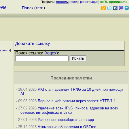
Профиль:
Аноним
(
вход
|
регистрация
)
неRU
opennet.me
РУМ
Поиск
(
теги
)
Добавить ссылку
править
]
Поиск ссылки (
regex
):
Последние заметки
-
19.04.2026
PKI с аппаратным TRNG за 10 дней при помощи
AI
-
09.03.2026
Борьба с web-ботами через запрет HTTP/1.1
-
27.02.2026
Удаление всех IPv6 link-local адресов на всех
сетевых интерфейсах в Linux
-
27.01.2026
Ускорение пересборки llama.cpp
-
25.12.2025
Атомарные обновления в OSTree