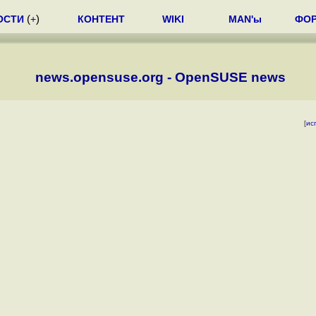
ОСТИ
(
+
)
КОНТЕНТ
WIKI
MAN'ы
ФО
news.opensuse.org - OpenSUSE news
[
ис