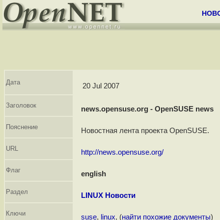
НОВ
Дата
20 Jul 2007
Заголовок
news.opensuse.org - OpenSUSE news
Пояснение
Новостная лента проекта OpenSUSE.
URL
http://news.opensuse.org/
Флаг
english
Раздел
LINUX Новости
Ключи
suse
,
linux
, (
найти похожие документы
)