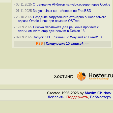
-
03.11.2025
Отсеивание AI-ботов на web-сервере через Cookie
-
01.11.2025
Запуск Linux-контейнеров во FreeBSD
-
26.10.2025
Создание загрузочного атомарно обновляемого
образа Oracle Linux при помощи OSTree
-
19.09.2025
Сборка deb-пакета для решения проблем с
плагином nvim-cmp для neovim в Debian 13
-
09.09.2025
Запуск KDE Plasma 6 с Wayland во FreeBSD
RSS
|
Следующие 15 записей >>
Хостинг:
Created 1996-2026 by
Maxim Chirkov
Добавить
,
Поддержать
,
Вебмастеру