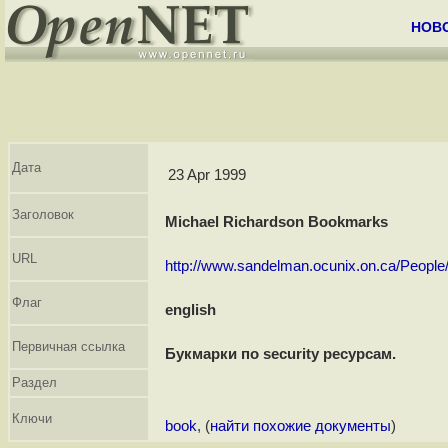
НОВ
Дата
23 Apr 1999
Заголовок
Michael Richardson Bookmarks
URL
http://www.sandelman.ocunix.on.ca/People/
Флаг
english
Первичная ссылка
Букмарки по security ресурсам.
Раздел
Ключи
book
, (
найти похожие документы
)