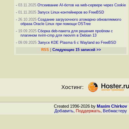
-
03.11.2025
Отсеивание AI-ботов на web-сервере через Cookie
-
01.11.2025
Запуск Linux-контейнеров во FreeBSD
-
26.10.2025
Создание загрузочного атомарно обновляемого
образа Oracle Linux при помощи OSTree
-
19.09.2025
Сборка deb-пакета для решения проблем с
плагином nvim-cmp для neovim в Debian 13
-
09.09.2025
Запуск KDE Plasma 6 с Wayland во FreeBSD
RSS
|
Следующие 15 записей >>
Хостинг:
Created 1996-2026 by
Maxim Chirkov
Добавить
,
Поддержать
,
Вебмастеру