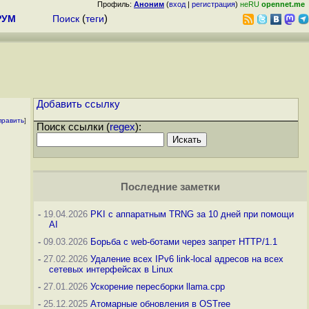
Профиль:
Аноним
(
вход
|
регистрация
)
неRU
opennet.me
РУМ
Поиск
(
теги
)
Добавить ссылку
править
]
Поиск ссылки (
regex
):
Последние заметки
-
19.04.2026
PKI с аппаратным TRNG за 10 дней при помощи
AI
-
09.03.2026
Борьба с web-ботами через запрет HTTP/1.1
-
27.02.2026
Удаление всех IPv6 link-local адресов на всех
сетевых интерфейсах в Linux
-
27.01.2026
Ускорение пересборки llama.cpp
-
25.12.2025
Атомарные обновления в OSTree