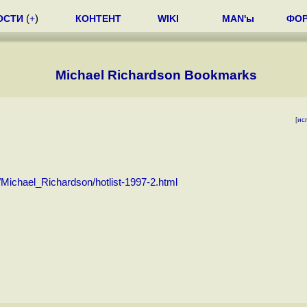
ОСТИ
(
+
)
КОНТЕНТ
WIKI
MAN'ы
ФО
Michael Richardson Bookmarks
[
ис
Michael_Richardson/hotlist-1997-2.html