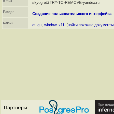
e-mail
skyogre@TRY-TO-REMOVE-yandex.ru
Раздел
Создание пользовательского интерфейса
Ключи
qt
,
gui
,
window
,
x11
, (
найти похожие документы
Партнёры: