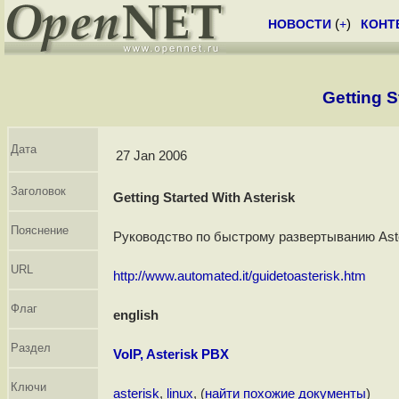
НОВОСТИ
(
+
)
КОНТ
Getting S
Дата
27 Jan 2006
Заголовок
Getting Started With Asterisk
Пояснение
Руководство по быстрому развертыванию Aster
URL
http://www.automated.it/guidetoasterisk.htm
Флаг
english
Раздел
VoIP, Asterisk PBX
Ключи
asterisk
,
linux
, (
найти похожие документы
)