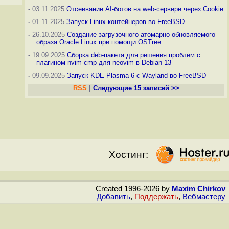
-
03.11.2025
Отсеивание AI-ботов на web-сервере через Cookie
-
01.11.2025
Запуск Linux-контейнеров во FreeBSD
-
26.10.2025
Создание загрузочного атомарно обновляемого
образа Oracle Linux при помощи OSTree
-
19.09.2025
Сборка deb-пакета для решения проблем с
плагином nvim-cmp для neovim в Debian 13
-
09.09.2025
Запуск KDE Plasma 6 с Wayland во FreeBSD
RSS
|
Следующие 15 записей >>
Хостинг:
Created 1996-2026 by
Maxim Chirkov
Добавить
,
Поддержать
,
Вебмастеру