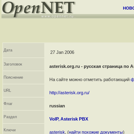
НОВ
Дата
27 Jan 2006
Заголовок
asterisk.org.ru - русская страница по A
Пояснение
На сайте можно отметить работающий
ф
URL
http://asterisk.org.ru/
Флаг
russian
Раздел
VoIP, Asterisk PBX
Ключи
asterisk
, (
найти похожие документы
)