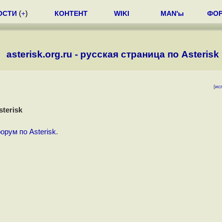
ОСТИ
(
+
)
КОНТЕНТ
WIKI
MAN'ы
ФО
asterisk.org.ru - русская страница по Asterisk
[
ис
sterisk
орум по Asterisk
.