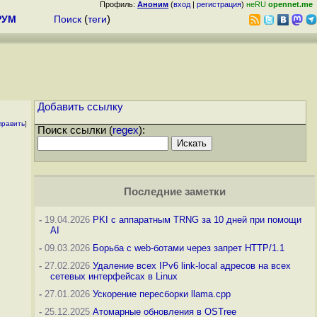
Профиль:
Аноним
(
вход
|
регистрация
)
неRU
opennet.me
РУМ
Поиск
(
теги
)
Добавить ссылку
править
]
Поиск ссылки (
regex
):
Последние заметки
-
19.04.2026
PKI с аппаратным TRNG за 10 дней при помощи
AI
-
09.03.2026
Борьба с web-ботами через запрет HTTP/1.1
-
27.02.2026
Удаление всех IPv6 link-local адресов на всех
сетевых интерфейсах в Linux
-
27.01.2026
Ускорение пересборки llama.cpp
-
25.12.2025
Атомарные обновления в OSTree