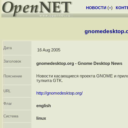
НОВОСТИ
(
+
)
КОНТ
gnomedesktop.o
Дата
16 Aug 2005
Заголовок
gnomedesktop.org - Gnome Desktop News
Новости касающиеся проекта GNOME и прило
Пояснение
тулкита GTK.
URL
http://gnomedesktop.org/
Флаг
english
Система
linux